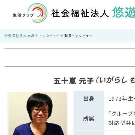
社会福祉法人悠遊
>
インタビュー
>
職員インタビュー
（いがらし 
五十嵐 元子
出身
1972年
「グループ
所属
対応型共