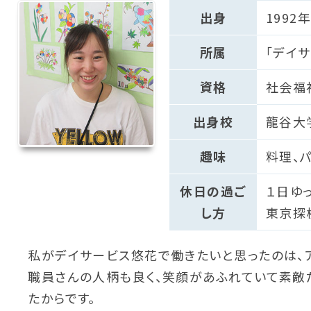
出身
1992
所属
「デイ
資格
社会福
出身校
龍谷大
趣味
料理、
休日の過ご
１日ゆっ
し方
東京探
私がデイサービス悠花で働きたいと思ったのは、
職員さんの人柄も良く、笑顔があふれていて素敵
たからです。